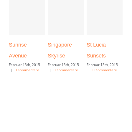
Sunrise
Singapore
St Lucia
Da
Avenue
Skyrise
Sunsets
Mo
Februar 13th, 2015
Februar 13th, 2015
Februar 13th, 2015
Feb
|
0 Kommentare
|
0 Kommentare
|
0 Kommentare
|