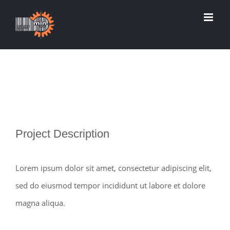
Zum
Inhalt
springen
View
Project Description
Larger
Image
Lorem ipsum dolor sit amet, consectetur adipiscing elit,
sed do eiusmod tempor incididunt ut labore et dolore
magna aliqua.