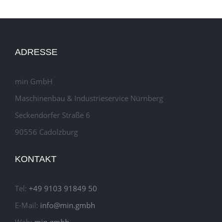
ADRESSE
min GmbH
Maschinenbau & Industrieservice Nürnberg
Seckendorfer Straße 6
90556 Cadolzburg
KONTAKT
Tel:
+49 9103 91849 50
E-Mail:
info@min.gmbh