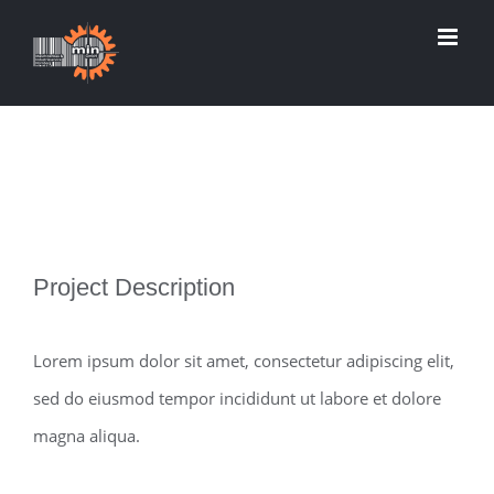
Zum
Inhalt
springen
View
Project Description
Larger
Image
Lorem ipsum dolor sit amet, consectetur adipiscing elit,
sed do eiusmod tempor incididunt ut labore et dolore
magna aliqua.