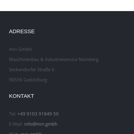
ADRESSE
min GmbH
Maschinenbau & Industrieservice Nürnberg
Seckendorfer Straße 6
90556 Cadolzburg
KONTAKT
Tel:
+49 9103 91849 50
E-Mail:
info@min.gmbh