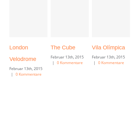
London
The Cube
Vila Olímpica
Ox
Februar 13th, 2015
Februar 13th, 2015
Velodrome
Un
|
0 Kommentare
|
0 Kommentare
Februar 13th, 2015
Feb
|
0 Kommentare
|