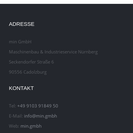
ADRESSE
min GmbH
Maschinenbau & Industrieservice Nürnberg
Seckendorfer Straße 6
90556 Cadolzburg
KONTAKT
Tel:
+49 9103 91849 50
E-Mail:
info@min.gmbh
Web:
min.gmbh